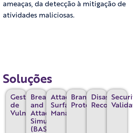
ameaças, da detecção à mitigação de
atividades maliciosas.
Soluções
Gestão
Breach
Attack
Brand
Disaster
Securi
de
and
Surface
Protection
Recovery
Valida
Vulnerabilidades
Attack
Management
Simulation
(BAS)