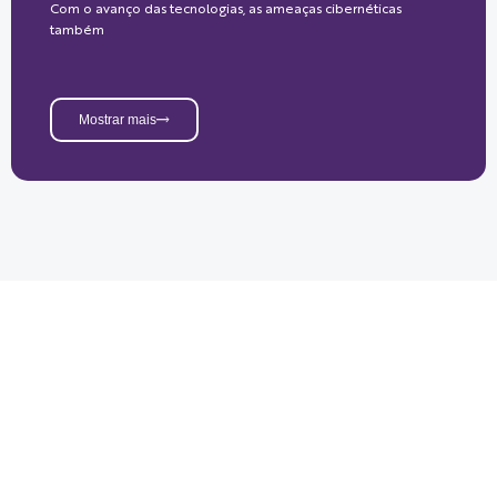
Com o avanço das tecnologias, as ameaças cibernéticas
também
Mostrar mais
Send Your Message
We're ready to understand your
challenge and build real-world