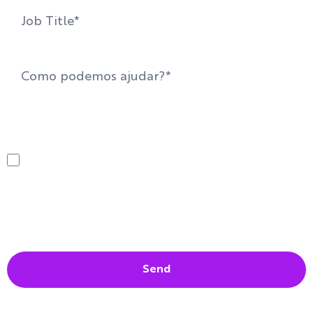
By providing my data, I agree to receive
communications from the company and to the
Privacy Policy
Send