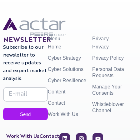
Menu
Privacy
NEWSLETTER
Home
Privacy
Subscribe to our
newsletter to
Cyber Strategy
Privacy Policy
receive updates
Cyber Solutions
Personal Data
and expert market
Requests
analysis.
Cyber Resilience
Manage Your
Content
Consents
Contact
Whistleblower
Channel
Send
Work With Us
Work With Us
Contact