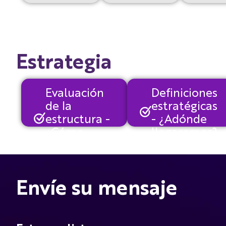
Estrategia
Evaluación
Definiciones
de la
estratégicas
estructura -
- ¿Adónde
¿Cómo
llegaremos?
estamos?
Envíe su mensaje