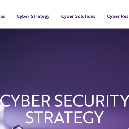
mos
Cyber Strategy
Cyber Solutions
Cyber Resi
CYBER SECURIT
STRATEGY