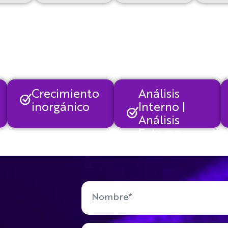
Crecimiento
Análisis
inorgánico
Interno |
Análisis
Externo