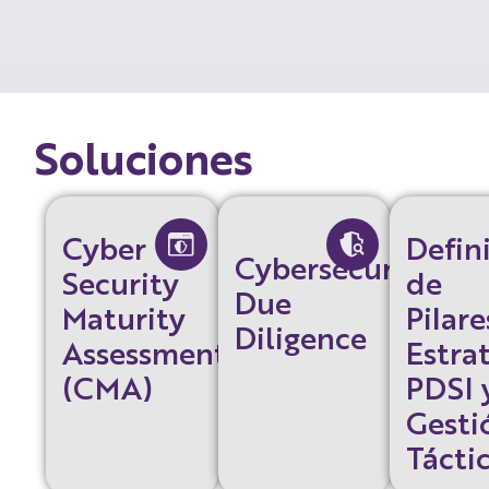
Soluciones
Cyber
Defin
Cybersecurity
Security
de
Due
Maturity
Pilare
Diligence
Assessment
Estra
(CMA)
PDSI 
Gesti
Tácti