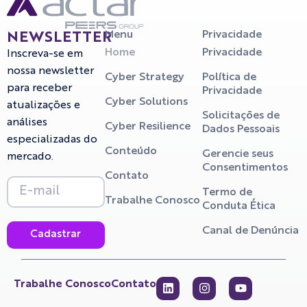
Menu
Privacidade
NEWSLETTER
Home
Privacidade
Inscreva-se em
nossa newsletter
Cyber Strategy
Política de
para receber
Privacidade
Cyber Solutions
atualizações e
Solicitações de
análises
Cyber Resilience
Dados Pessoais
especializadas do
Conteúdo
Gerencie seus
mercado.
Consentimentos
Contato
Termo de
Trabalhe Conosco
Conduta Ética
Canal de Denúncia
Cadastrar
Trabalhe Conosco
Contato