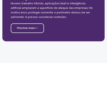
Nuvem, trabalho híbrido, aplicações SaaS e inteligência
artificial ampliaram a superfície de ataque das empresas. Há
muitos anos, proteger somente o perímetro deixou de ser
suficiente: é preciso coordenar controles
Mostrar mais
Envie sua mensagem
Estamos prontos para conhecer seu
desafio e construir juntos soluções