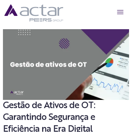
Quem somo
Cyber Str
Cyber Sol
Cyber Res
AI Secur
Gestão de Ativos de OT:
Garantindo Segurança e
Eficiência na Era Digital