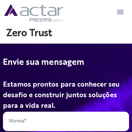
Quem somo
Cyber Str
Cyber Sol
Cyber Res
AI Secur
Zero Trust
Envie sua mensagem
Estamos prontos para conhecer seu
desafio e construir juntos soluções
para a vida real.