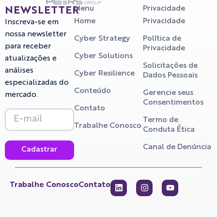
Menu
Privacidade
NEWSLETTER
Home
Privacidade
Inscreva-se em
nossa newsletter
Cyber Strategy
Política de
para receber
Privacidade
Cyber Solutions
atualizações e
Solicitações de
análises
Cyber Resilience
Dados Pessoais
especializadas do
Conteúdo
Gerencie seus
mercado.
Consentimentos
Contato
Termo de
Trabalhe Conosco
Conduta Ética
Canal de Denúncia
Cadastrar
Trabalhe Conosco
Contato