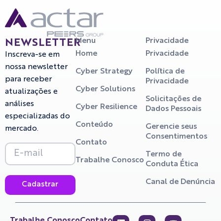
Menu
Privacidade
NEWSLETTER
Home
Privacidade
Inscreva-se em
nossa newsletter
Cyber Strategy
Política de
para receber
Privacidade
Cyber Solutions
atualizações e
Solicitações de
análises
Cyber Resilience
Dados Pessoais
especializadas do
Conteúdo
Gerencie seus
mercado.
Consentimentos
Contato
Termo de
Trabalhe Conosco
Conduta Ética
Canal de Denúncia
Cadastrar
Trabalhe Conosco
Contato