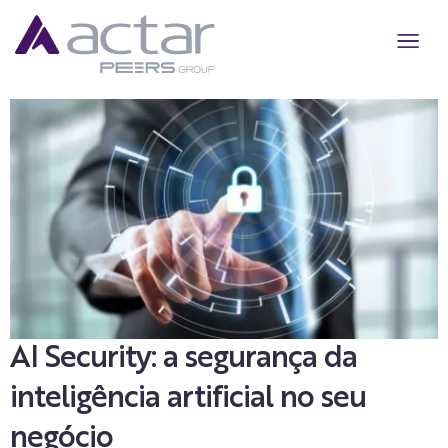
Quem somo
Cyber Str
Cyber Sol
Cyber Res
AI Secur
AI Security: a segurança da
inteligência artificial no seu
negócio