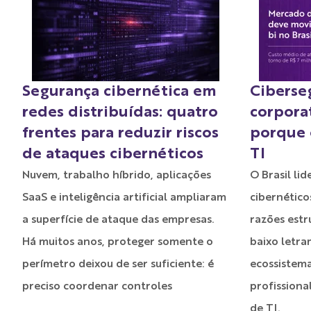
Segurança cibernética em
Ciberse
redes distribuídas: quatro
corporat
frentes para reduzir riscos
porque o
de ataques cibernéticos
TI
Nuvem, trabalho híbrido, aplicações
O Brasil li
SaaS e inteligência artificial ampliaram
cibernético
a superfície de ataque das empresas.
razões estr
Há muitos anos, proteger somente o
baixo letra
perímetro deixou de ser suficiente: é
ecossistem
preciso coordenar controles
profissiona
de TI.