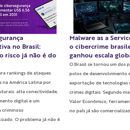
gurança
Malware as a Servi
iva no Brasil:
o cibercrime brasil
 risco já não é do
ganhou escala glob
O Brasil se tornou um dos p
dera rankings de ataques
polos de desenvolvimento 
s na América Latina por
exportação de tecnologias
uturais: alta conectividade,
crimes digitais. Segundo ma
mento digital e um
Valor Econômico, ferrament
a criminoso
no país já são comercializa
lizado. O problema já não é