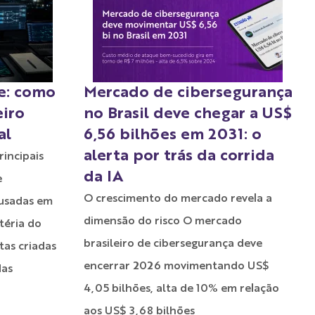
ce: como
Mercado de cibersegurança
eiro
no Brasil deve chegar a US$
al
6,56 bilhões em 2031: o
alerta por trás da corrida
rincipais
da IA
e
O crescimento do mercado revela a
 usadas em
dimensão do risco O mercado
téria do
brasileiro de cibersegurança deve
as criadas
encerrar 2026 movimentando US$
das
4,05 bilhões, alta de 10% em relação
aos US$ 3,68 bilhões