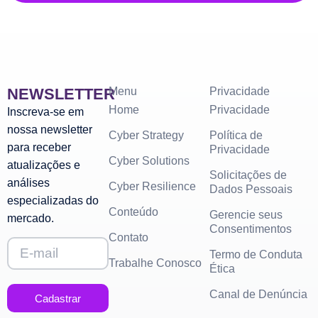
NEWSLETTER
Menu
Privacidade
Home
Privacidade
Inscreva-se em
nossa newsletter
Cyber Strategy
Política de
para receber
Privacidade
Cyber Solutions
atualizações e
Solicitações de
análises
Cyber Resilience
Dados Pessoais
especializadas do
Conteúdo
Gerencie seus
mercado.
Consentimentos
Contato
Termo de Conduta
Trabalhe Conosco
Ética
Canal de Denúncia
Cadastrar