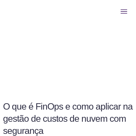
Quem somo
Cyber Stra
Cyber Solu
Cyber Resi
AI Secur
O que é FinOps e como aplicar na
gestão de custos de nuvem com
segurança