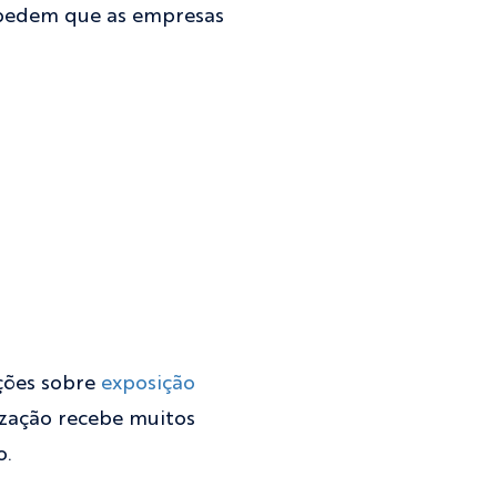
s pedem que as empresas
ções sobre
exposição
ização recebe muitos
o.