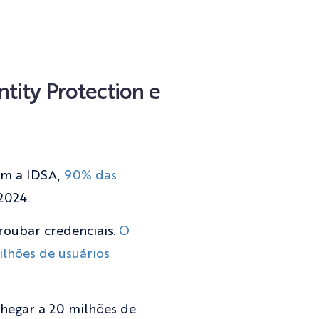
tity Protection e
om a IDSA,
90% das
2024.
roubar credenciais.
O
lhões de usuários
hegar a 20 milhões de