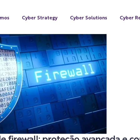
omos
Cyber Strategy
Cyber Solutions
Cyber Re
 firewall: proteção avançada e co