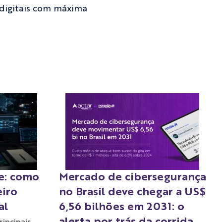
 digitais com máxima
ce: como
Mercado de cibersegurança
eiro
no Brasil deve chegar a US$
al
6,56 bilhões em 2031: o
alerta por trás da corrida