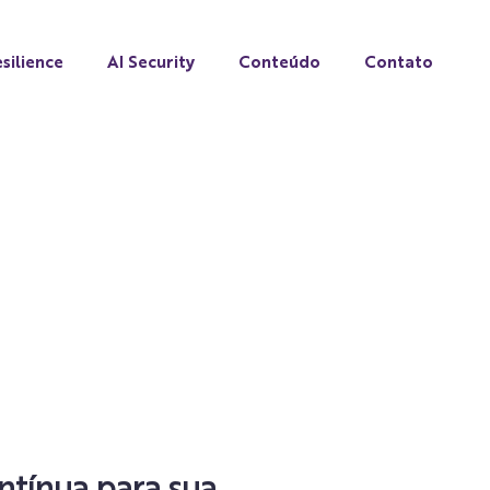
silience
AI Security
Conteúdo
Contato
ntínua para sua